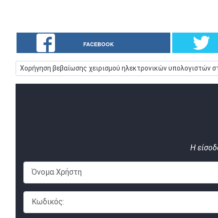
FACEBOOK
Προηγούμενο άρθρο: Χορήγηση βεβαίωσης χειρισμού ηλεκτρον
Χορήγηση βεβαίωσης χειρισμού ηλεκτρονικών υπολογιστών στ
Η είσοδ
Όνομα Χρήστη
Κωδικός: