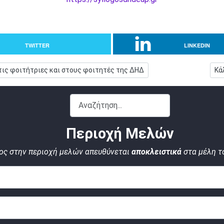
TWITTER
LINKEDIN
ικών υπολογιστών στις φοιτήτριες και στους φοιτητές της ΔΗΔ
Επ
ις φοιτήτριες και στους φοιτητές της ΔΗΔ
Κά
Αναζήτηση...
Περιοχή Μελών
ος στην περιοχή μελών απευθύνεται
αποκλειστικά
στα μέλη τ