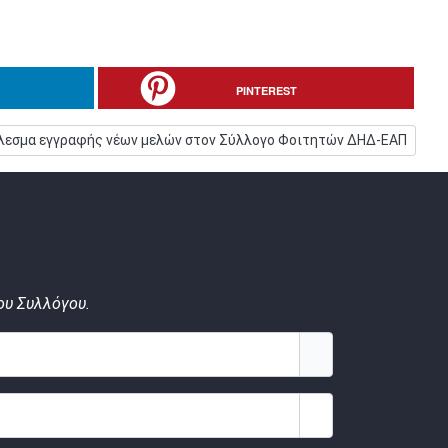
PINTEREST
όμενο άρθρο: Κάλεσμα εγγραφής νέων μελών στον Σύλλογο Φοιτητώ
λεσμα εγγραφής νέων μελών στον Σύλλογο Φοιτητών ΔΗΔ-ΕΑΠ
ου Συλλόγου.
Εμφάνιση κωδικο