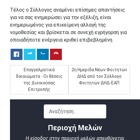
Τέλος ο Σύλλογος αναμένει επίσημες απαντήσεις
για να σας ενημερώσει για την εξέλιξη, είναι
ενημερωμένος για επικείμενη αλλαγή της
νομοθεσίας και βρίσκεται σε συνεχή εγρήγορση για
οποιαδήποτε ενέργεια κριθεί επιβεβλημένη.
Προηγούμενο άρθρο: Επαγγελματικά δικαιώματα - Οι θέσ
Επόμενο άρθρο: 2η Ημερίδα Νέω
Επαγγελματικά
2η Ημερίδα Νέων Φοιτητών
δικαιώματα - Οι θέσεις
ΔΗΔ από τον Σύλλογο
της Διοικούσας
Φοιτητών ΔΗΔ-ΕΑΠ
Επιτροπής
Αναζήτηση...
Περιοχή Μελών
Η είσοδος στην περιοχή μελών απευθύνεται