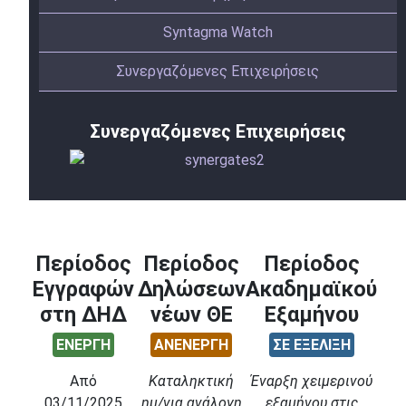
Syntagma Watch
Συνεργαζόμενες Επιχειρήσεις
Συνεργαζόμενες Επιχειρήσεις
Περίοδος
Περίοδος
Περίοδος
Εγγραφών
Δηλώσεων
Ακαδημαϊκού
στη ΔΗΔ
νέων ΘΕ
Εξαμήνου
ΕΝΕΡΓΗ
ΑΝΕΝΕΡΓΗ
ΣΕ ΕΞΕΛΙΞΗ
Από
Καταληκτική
Έναρξη χειμερινού
03/11/2025
ημ/νια ανάλογη
εξαμήνου στις