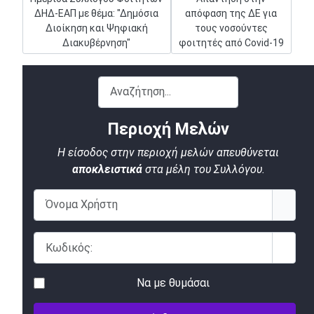
ΔΗΔ-ΕΑΠ με θέμα: "Δημόσια
απόφαση της ΔΕ για
Διοίκηση και Ψηφιακή
τους νοσούντες
Διακυβέρνηση"
φοιτητές από Covid-19
Αναζήτηση...
Περιοχή Μελών
Η είσοδος στην περιοχή μελών απευθύνεται
αποκλειστικά
στα μέλη του Συλλόγου.
Όνομα Χρήστη
Κωδικός:
Εμφάν
Να με θυμάσαι