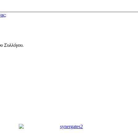
ας;
ου Συλλόγου.