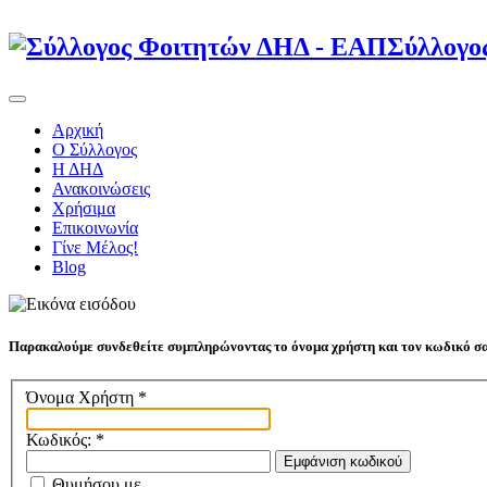
Σύλλογο
Αρχική
Ο Σύλλογος
Η ΔΗΔ
Ανακοινώσεις
Χρήσιμα
Επικοινωνία
Γίνε Μέλος!
Blog
Παρακαλούμε συνδεθείτε συμπληρώνοντας το όνομα χρήστη και τον κωδικό σα
Όνομα Χρήστη
*
Κωδικός:
*
Εμφάνιση κωδικού
Θυμήσου με