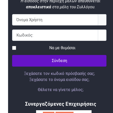
Η είσοδος στην περιοχή μελών απευθύνεται
αποκλειστικά
στα μέλη του Συλλόγου.
Όνομα Χρήστη
Κωδικός:
Εμφάν
Να με θυμάσαι
Σύνδεση
Ξεχάσατε τον κωδικό πρόσβασής σας;
Ξεχάσατε το όνομα εισόδου σας;
Θέλετε να γίνετε μέλος;
Συνεργαζόμενες Επιχειρήσεις