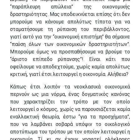
“παράπλευρη απώλεια” της οικονομικής
δραστηριότητας. Μας υποδεικνύεται επίσης ότι δεν
μπορούμε να κάνουμε απολύτως τίποτα για να
σταματήσουμε τη ρύπανση του περιβάλλοντος,
γιατί αυτό για την “οικονομική επιστήμη” θα σήμαινε
“παύση όλων των οικονομικών δραστηριοτήτων”.
Μπορούμε όμως να προσπαθήσουμε να βρούμε το
“άριστο επίπεδο ρύπανσης”! Είναι κάτι που
οφείλουμε να αποδεχτούμε, χωρίς καμία απολύτως
κριτική, γιατί έτσι λειτουργεί η οικονομία. Αλήθεια?
Κάπως έτσι λοιπόν τα νεοκλασικά οικονομικά
περνούν ως μια νόρμα, ένας δογματικός κανόνας
που χαρακτηρίζει τον τρόπο με τον οποίο
λειτουργεί ο κόσμος, χωρίς να παρουσιάζεται καμία
εναλλακτική θεωρία, έστω “για τα προσχήματα”,
που να λαμβάνει σοβαρά υπόψιν το οικολογικό
αποτύπωμα του τρόπου με τον οποίον λειτουργεί η
οικονομία. Τί κι αν έχουν γραφτεί ολόκληρες