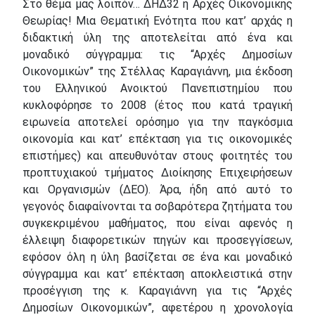
Στο θέμα μας λοιπόν… ΔΗΔ32 ή Αρχές Οικονομικής
Θεωρίας! Μια Θεματική Ενότητα που κατ’ αρχάς η
διδακτική ύλη της αποτελείται από ένα και
μοναδικό σύγγραμμα: τις “Αρχές Δημοσίων
Οικονομικών” της Στέλλας Καραγιάννη, μια έκδοση
του Ελληνικού Ανοικτού Πανεπιστημίου που
κυκλοφόρησε το 2008 (έτος που κατά τραγική
ειρωνεία αποτελεί ορόσημο για την παγκόσμια
οικονομία και κατ’ επέκταση για τις οικονομικές
επιστήμες) και απευθυνόταν στους φοιτητές του
προπτυχιακού τμήματος Διοίκησης Επιχειρήσεων
και Οργανισμών (ΔΕΟ). Άρα, ήδη από αυτό το
γεγονός διαφαίνονται τα σοβαρότερα ζητήματα του
συγκεκριμένου μαθήματος, που είναι αφενός η
έλλειψη διαφορετικών πηγών και προσεγγίσεων,
εφόσον όλη η ύλη βασίζεται σε ένα και μοναδικό
σύγγραμμα και κατ’ επέκταση αποκλειστικά στην
προσέγγιση της κ. Καραγιάννη για τις “Αρχές
Δημοσίων Οικονομικών”, αφετέρου η χρονολογία