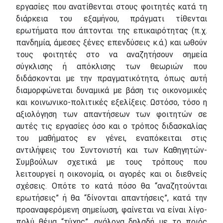
εργασίες που ανατίθενται στους φοιτητές κατά τη
διάρκεια του εξαμήνου, πράγματι τίθενται
ερωτήματα που άπτονται της επικαιρότητας (π.χ.
πανδημία, άμεσες ξένες επενδύσεις κ.ά.) και ωθούν
τους φοιτητές στο να αναζητήσουν σημεία
σύγκλισης ή απόκλισης των θεωριών που
διδάσκονται με την πραγματικότητα, όπως αυτή
διαμορφώνεται δυναμικά με βάση τις οικονομικές
και κοινωνικο-πολιτικές εξελίξεις. Ωστόσο, τόσο η
αξιολόγηση των απαντήσεων των φοιτητών σε
αυτές τις εργασίες όσο και ο τρόπος διδασκαλίας
του μαθήματος εν γένει, εναπόκειται στις
αντιλήψεις του Συντονιστή και των Καθηγητών-
Συμβούλων σχετικά με τους τρόπους που
λειτουργεί η οικονομία, οι αγορές και οι διεθνείς
σχέσεις. Οπότε το κατά πόσο θα “αναζητούνται
ερωτήσεις” ή θα “δίνονται απαντήσεις”, κατά την
προαναφερόμενη σημείωση, φαίνεται να είναι λίγο-
πολύ θέμα “τύχης”, ανάλογα δηλαδή με το ποιός