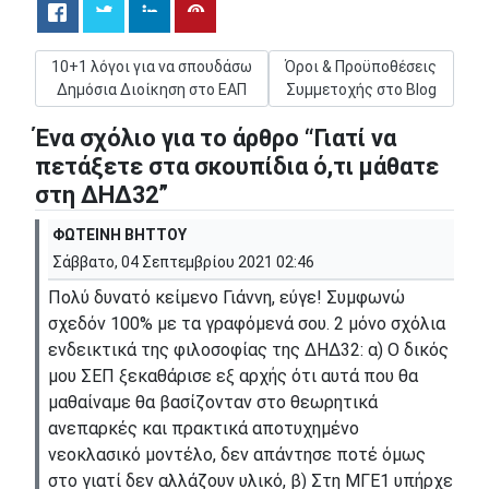
Προηγούμενο άρθρο: 10+1 λόγοι για να σπουδάσω Δημόσια Δι
Επόμενο άρθρο: Όροι & Προϋ
10+1 λόγοι για να σπουδάσω
Όροι & Προϋποθέσεις
Δημόσια Διοίκηση στο ΕΑΠ
Συμμετοχής στο Blog
Ένα σχόλιο για το άρθρο “Γιατί να
πετάξετε στα σκουπίδια ό,τι μάθατε
στη ΔΗΔ32”
ΦΩΤΕΙΝΗ ΒΗΤΤΟΥ
Σάββατο, 04 Σεπτεμβρίου 2021 02:46
Πολύ δυνατό κείμενο Γιάννη, εύγε! Συμφωνώ
σχεδόν 100% με τα γραφόμενά σου. 2 μόνο σχόλια
ενδεικτικά της φιλοσοφίας της ΔΗΔ32: α) Ο δικός
μου ΣΕΠ ξεκαθάρισε εξ αρχής ότι αυτά που θα
μαθαίναμε θα βασίζονταν στο θεωρητικά
ανεπαρκές και πρακτικά αποτυχημένο
νεοκλασικό μοντέλο, δεν απάντησε ποτέ όμως
στο γιατί δεν αλλάζουν υλικό, β) Στη ΜΓΕ1 υπήρχε