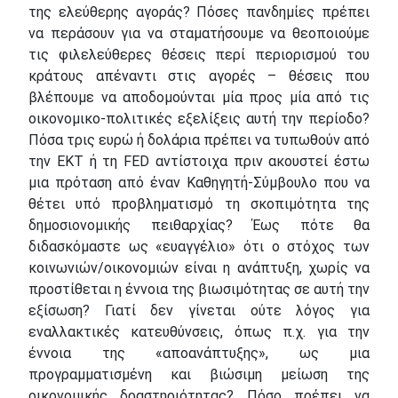
της ελεύθερης αγοράς? Πόσες πανδημίες πρέπει
να περάσουν για να σταματήσουμε να θεοποιούμε
τις φιλελεύθερες θέσεις περί περιορισμού του
κράτους απέναντι στις αγορές – θέσεις που
βλέπουμε να αποδομούνται μία προς μία από τις
οικονομικο-πολιτικές εξελίξεις αυτή την περίοδο?
Πόσα τρις ευρώ ή δολάρια πρέπει να τυπωθούν από
την ΕΚΤ ή τη FED αντίστοιχα πριν ακουστεί έστω
μια πρόταση από έναν Καθηγητή-Σύμβουλο που να
θέτει υπό προβληματισμό τη σκοπιμότητα της
δημοσιονομικής πειθαρχίας? Έως πότε θα
διδασκόμαστε ως «ευαγγέλιο» ότι ο στόχος των
κοινωνιών/οικονομιών είναι η ανάπτυξη, χωρίς να
προστίθεται η έννοια της βιωσιμότητας σε αυτή την
εξίσωση? Γιατί δεν γίνεται ούτε λόγος για
εναλλακτικές κατευθύνσεις, όπως π.χ. για την
έννοια της «αποανάπτυξης», ως μια
προγραμματισμένη και βιώσιμη μείωση της
οικονομικής δραστηριότητας? Πόσο πρέπει να